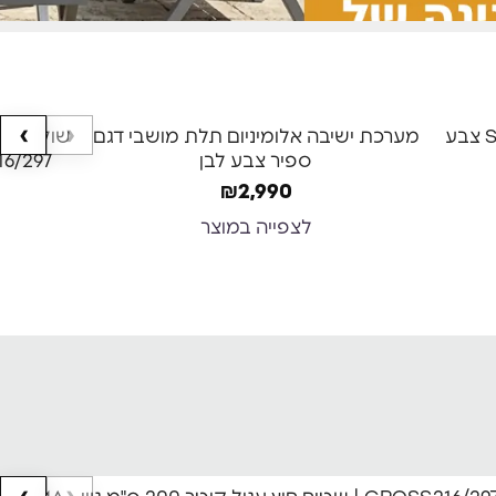
‹
›
-28%
כריות בעובי 12 ס"מ
מיטת שיזוף מאלומיניום דגם STYLE צבע
מערכת ישיבה אלומיניום תלת מושבי דגם
שולחן אל
ספיר צבע לבן
100x216/297 כול
משלוח חינם
₪
2,990
לצפייה במוצר
‹
›
-51%
-54%