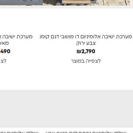
-24%
משלוח חינם
מערכת ישיבה אלומיניום דו מושבי דגם קומו
עד 7 ימי אספקה
צבע ירוק⁩
מאיה
,490
₪
2,790
לצפייה במוצר
לצפ
-27%
-33%