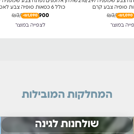
שולחן אלומנים נפתח צבע שמפניה 216/297
שו
כולל 6 כסאות סופיה צבע לאטה
₪
3,990
₪
2,900
₪
3,990
₪
2
-₪1,090
-₪1,090
ייה במוצר
לצפייה במוצר
המחלקות המובילות
שולחנות לגינה