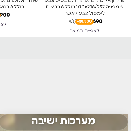
שולחן אלומיניום נפתח דגם בטיס צבע
חדש באתר
שמפניה 100x216/297 כולל 6 כסאות
כולל 6 כסאות סופיה צבע קרם
לימסול צבע לאטה
,900
₪
3,990
₪
2,690
-₪1,300
לצפ
לצפייה במוצר
מערכות ישיבה