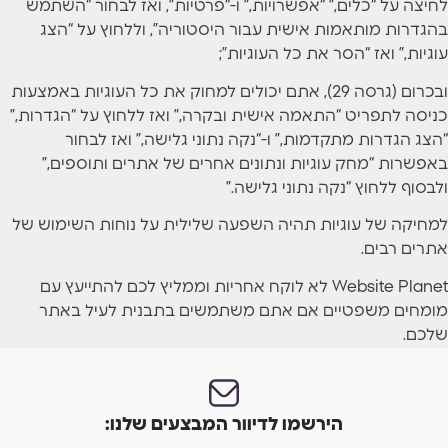
לחיצה על “כלים,” “אפשרויות,” ו-“פרטיות”, ואז לבחור “השתמש
בהגדרות מותאמות אישית עבור היסטוריה”, וללחוץ על “הצג
עוגיות,” ואז “הסר את כל העוגיות”;
ובכרום (גרסה 29), אתם יכולים למחוק את כל העוגיות באמצעות
כניסה לתפריט “התאמה אישית ובקרה,” ואז ללחוץ על “הגדרות,”
“הצג הגדרות מתקדמות,” ו-“נקה נתוני גלישה,” ואז לבחור
באפשרות “מחק עוגיות ונתונים אחרים של אתרים ותוספים,”
ולבסוף ללחוץ “נקה נתוני גלישה.”
למחיקה של עוגיות תהיה השפעה שלילית על נוחות השימוש של
אתרים רבים.
Website Planet לא לוקח אחריות וממליץ לכם להתייעץ עם
מומחים משפטיים אם אתם משתמשים בתבנית לעיל באתר
שלכם.
הירשמו לדיוור המבצעים שלנו: