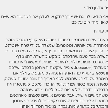
יב. עדכון מידע
אני הודיעו לנו אם יש צורך לתקן או לעדכן את הפרטים האישיים
שאנו מחזיקים עליכם.
יג. עוגיות
האתר שלנו משתמש בעוגיות. עוגייה היא קובץ המכיל מזהה
(מחרוזת של אותיות ומספרים) שנשלח על ידי שרת אינטרנט
לדפדפן אינטרנט ומאוחסן בדפדפן. אז, המזהה נשלח בחזרה
לשרת בכל פעם שהדפדפן מבקש מהשרת להציג דף
אינטרנט. עוגיות יכולות להיות או עוגיות “עיקשות” או עוגיות
“פעולה” (session): עוגייה עיקשת תאוחסן בדפדפן שלכם
ותישאר בתוקף עד תאריך התפוגה שנקבע לה, אלא אם
תימחק על ידי המשתמש לפני תאריך התפוגה; עוגיית פעולה,
מאידך, תפוג בסוף זמן הגלישה הנוכחי שלכם, כשתסגרו את
הדפדפן. בדרך כלל עוגיות לא כוללות מידע שמזהה
משתמשים אישית, אבל פרטים אישיים שאנחנו מאחסנים
הנוגעים עליכם יכולים להיות מקושרים למידע המאוחסן
והמתקבל מתוך עוגיות. {בחרו בניסוח המדויק אנחנו