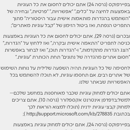
בפיירפוקס (גרסה 24) אתם יכולים לחסום את כל העוגיות
באמצעות לחיצה על “כלים,” “אפשרויות,” “פרטיות,” ובחירה של
“השתמש בהגדרות מותאמות אישית עבור היסטוריה” מתוך
התפריט הנפתח, ואז ביטול הזימון של “קבל עוגיות מאתרים”;
ובכרום (גרסה 29), אתם יכולים לחסום את כל העוגיות באמצעות
כניסה לתפריט “התאמה אישית ובקרה,” ואז ללחוץ על “הגדרות,”
“הצג הגדרות מתקדמות,” ו-“הגדרות תוכן,” ואז לבחור באפשרות
“חסום אתרים מהגדרה של נתונים” תחת הכותרת “עוגיות.”
לחסימה של כל העוגיות תהיה השפעה שלילית על נוחות השימוש
של אתרים רבים. אם תחסמו עוגיות, לא תוכלו להשתמש בכל
האפשרויות שבאתר שלנו.
אתם יכולים למחוק עוגיות שכבר מאוחסנות במחשב שלכם—
למשל:בדפדפן אינטרנט אקספלורר (גרסה 10), אתם צריכים
למחוק קבצי עוגיות ידנית (תוכלו למצוא הוראות לכך
בכתובת http://support.microsoft.com/kb/278835 );
בפיירפוקס (גרסה 24), אתם יכולים למחוק עוגיות באמצעות