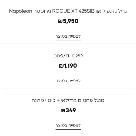
גריל גז נפוליאון ROGUE XT 425SIB נירוסטה Napoleon
₪
5,950
לצפייה במוצר
טאבון גז/פחם
₪
1,190
לצפייה במוצר
המלאי אזל
מנגל פחמים ברזילאי + כיסוי מתנה
המלאי אזל
₪
349
לצפייה במוצר