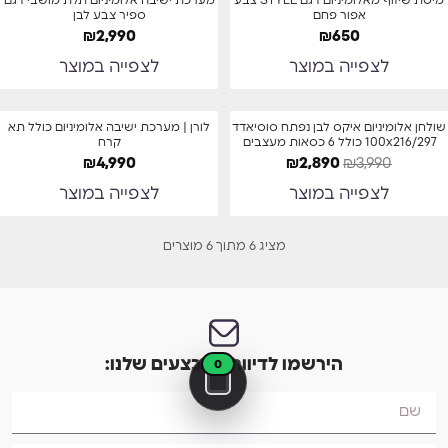
כריות בעובי 12 ס"מ
משלוח חינם
מיטת שיזוף מאלומיניום דגם STYLE צבע
מערכת ישיבה אלומיניום תלת מושבי דגם
אפור פחם
ספיר צבע לבן
₪
2,990
₪
650
לצפייה במוצר
לצפייה במוצר
מבצע
המלאי אזל
שולחן אלומיניום איקס לבן נפתח סוסיאדד
לורן | מערכת ישיבה אלומיניום כולל תא
100x216/297 כולל 6 כסאות מעצבים
קרח
-28%
חדש באתר
המלאי אזל
₪
4,990
₪
2,890
₪
3,990
משלוח חינם
לצפייה במוצר
לצפייה במוצר
מציג 6 מתוך 6 מוצרים
הירשמו לדיוור המבצעים שלנו:
0