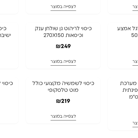
צר
לצפייה במוצר
גל אמצע
כיסוי לריהוט גן שולחן ענק
כיס
50
וכיסאות 270X150
ישיבה ד
₪
249
צר
לצפייה במוצר
ן מערכת
כיסוי לשמשיה מקצועי כולל
פינתית
מוט טלסקופי
₪
219
לצפייה במוצר
צר