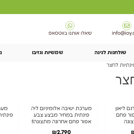
info@ioy.c
שאלו אותנו בווטסאפ
שולחנות לגינה
שמשיות וגזיבו
נ
ינתיות לחצר
חצר
גם ליאון
מערכת ישיבה אלומיניום ליה
⁦מער
ור פחם
פינתית במחיר מבצע צבע
פינתית
וגה
אפור פחם אחרונה מתצוגה!!
₪
2,790