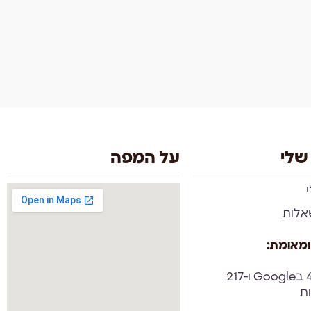
שלי
על המפה
אלות
ומאומת:
ציון 4.9 בGoogle ו-217
ות