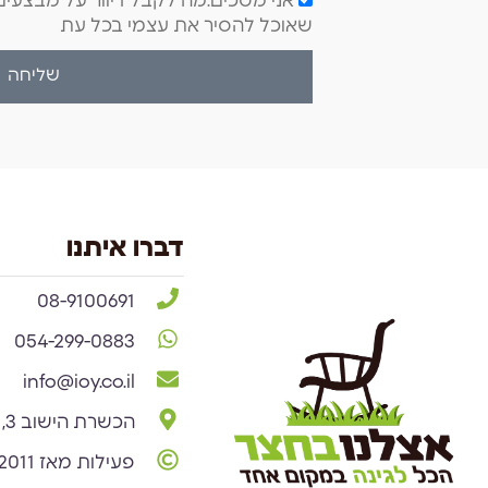
אני מסכים.מה לקבל דיוור על מבצעים 
שאוכל להסיר את עצמי בכל עת
שליחה
צוות השירות
💬
נחזור אליך בהקדם
דברו איתנו
08-9100691
054-299-0883
info@ioy.co.il
הכשרת הישוב 3, באר שבע
פעילות מאז 2011