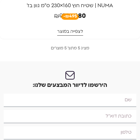
-51%
NUMA | שטיח חוץ 160×230 ס"מ גוון בז'
משלוח חינם
₪
975
₪
480
-₪495
לצפייה במוצר
מציג 5 מתוך 5 מוצרים
הירשמו לדיוור המבצעים שלנו: