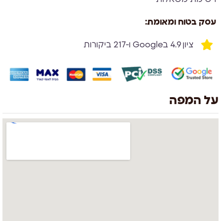
עסק בטוח ומאומת:
ציון 4.9 בGoogle ו-217 ביקורות
על המפה
צוות השירות
💬
נחזור אליך בהקדם