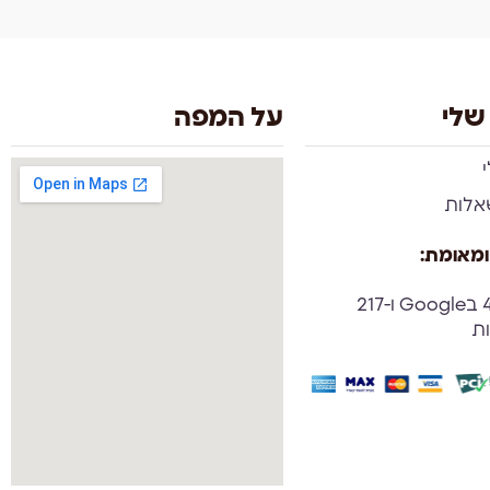
שלי
על המפה
אלות
ומאומת:
ציון 4.9 בGoogle ו-217
ות