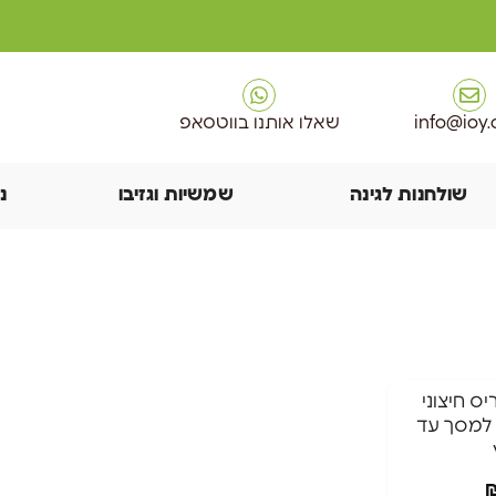
info@ioy.c
שאלו אותנו בווטסאפ
שולחנות לגינה
שמשיות וגזיבו
נ
cover  תריס חיצוני
 למסך עד