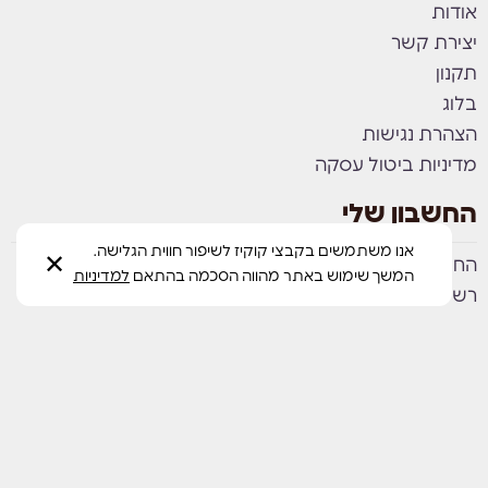
אודות
יצירת קשר
תקנון
בלוג
הצהרת נגישות
מדיניות ביטול עסקה
החשבון שלי
אנו משתמשים בקבצי קוקיז לשיפור חווית הגלישה.
✕
החשבון שלי
המשך שימוש באתר מהווה הסכמה בהתאם
למדיניות
רשימת משאלות
עסק בטוח ומאומת:
ציון 4.9 בGoogle ו-217 ביקורות