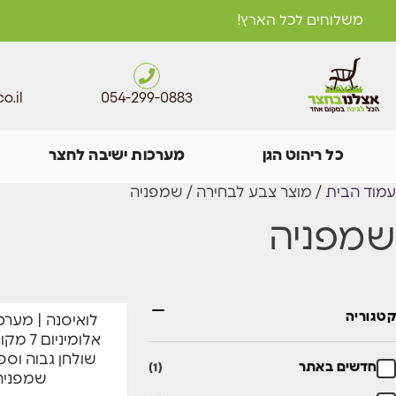
משלוחים לכל הארץ!
o.il
054-299-0883
כל ריהוט הגן
מערכות ישיבה לחצר
עמוד הבית
/ מוצר צבע לבחירה / שמפניה
שמפניה
-18%
קטגוריה
לואיסנה | מערכ
אלומיניו
חדש באתר
שולחן גבוה וס
חדשים באתר
כריות בעובי 12 ס"מ
(1)
שמפניה