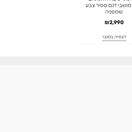
ושבי דגם ספיר צבע
זל
שמפניה
12 ס"מ
₪
2,990
ינם
לצפייה במוצר