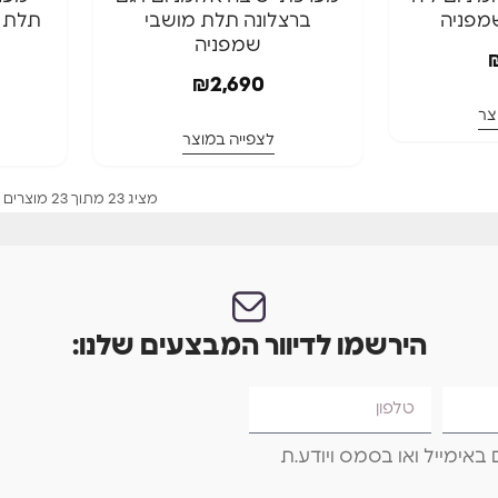
מפניה
ברצלונה תלת מושבי
תלת מ
המלאי אזל
המלאי א
שמפניה
כריות בעובי 
₪
2,690
משלוח ח
צר
לצפייה במוצר
מציג 23 מתוך 23 מוצרים
הירשמו לדיוור המבצעים שלנו:
באימייל ואו בסמס ויודע.ת