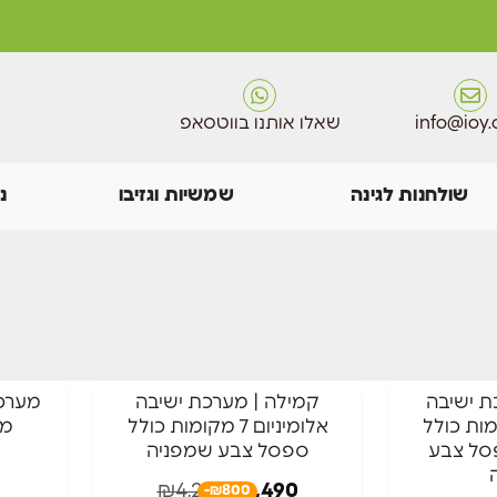
info@ioy.c
שאלו אותנו בווטסאפ
שולחנות לגינה
שמשיות וגזיבו
נ
-19%
ת ישיבה
קמילה | מערכת ישיבה
מערכת
ם 7 מקומות כולל
אלומיניום 7 מקומות כולל
מו
חדש באתר
פסל צבע
ספסל צבע שמפניה
כריות בעובי 12 ס"מ
₪
4,290
₪
3,490
-₪800