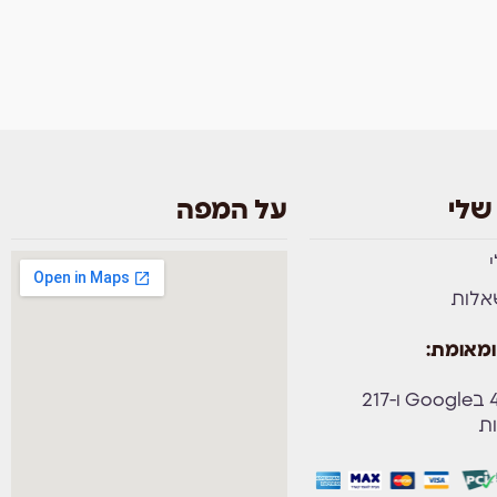
שלי
על המפה
אלות
ומאומת:
ציון 4.9 בGoogle ו-217
ות