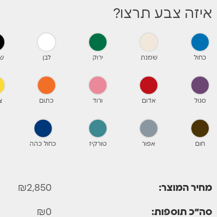
איזה צבע תרצו?
כחול
שמנת
ירוק
לבן
ש
סגול
אדום
ורוד
כתום
צ
חום
אפור
טורקיז
כחול כהה
מחיר המוצר:
2,850
₪
סה״כ תוספות:
0
₪