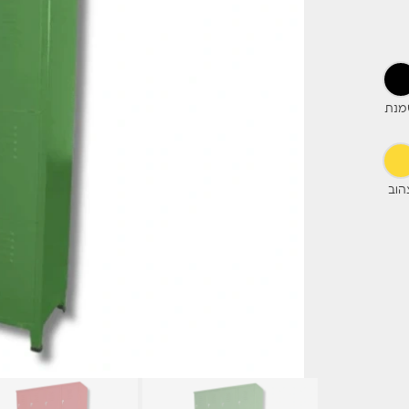
מנת
הוב