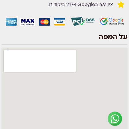
ציון 4.9 בGoogle ו-217 ביקורות
על המפה
צוות השירות
💬
נחזור אליך בהקדם