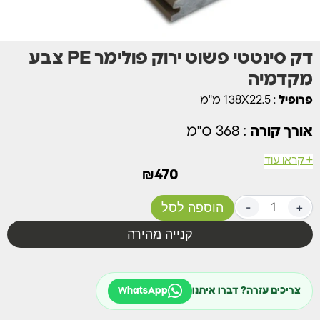
דק סינטטי פשוט ירוק פולימר PE צבע
מקדמיה
פרופיל
: 138X22.5 מ"מ
אורך קורה
: 368 ס"מ
+ קראו עוד
כמות לוחות למ"ר
: – 7
₪
470
חומר
: עץ ממוחזר פולימר PE
+
-
הוספה לסל
ציפוי מגן
: 360 מעלות (הגנה מפני חרקים, רטיבות,
קנייה מהירה
עובש ופטריות, סדקים, התנפחויות, שריטות
עמוקות, כתמים ועוד…)
מניעת החלקה דרגה C מכון התקנים הישראלי
צריכים עזרה? דברו איתנו
WhatsApp