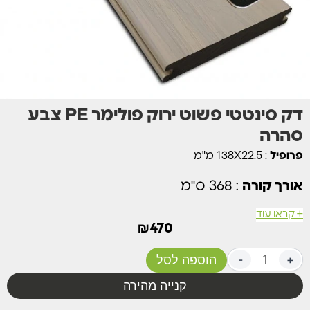
דק סינטטי פשוט ירוק פולימר PE צבע
סהרה
פרופיל
: 138X22.5 מ"מ
אורך קורה
: 368 ס"מ
+ קראו עוד
כמות לוחות למ"ר
: – 7
₪
470
חומר
: עץ ממוחזר פולימר PE
+
-
הוספה לסל
ציפוי מגן
: 360 מעלות (הגנה מפני חרקים, רטיבות,
קנייה מהירה
עובש ופטריות, סדקים, התנפחויות, שריטות