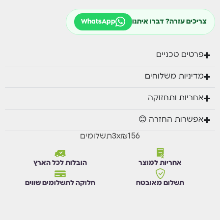
עמוקות, כתמים ועוד…)
מניעת החלקה דרגה C מכון התקנים הישראלי
צריכים עזרה? דברו איתנו
WhatsApp
בדיקת תקן אש 755: התלקחות דרגה C4, צפיפות
עשן דרגה 4.
פרטים טכניים
מדיניות משלוחים
אחריות ותחזוקה
אפשרות החזרה 😊
₪156
x
3
תשלומים
אחריות למוצר
הובלות לכל הארץ
תשלום מאובטח
חלוקה לתשלומים שווים