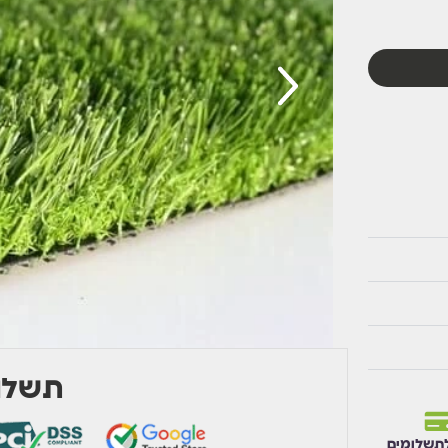
י בריכות,
תשלום
תשלומים