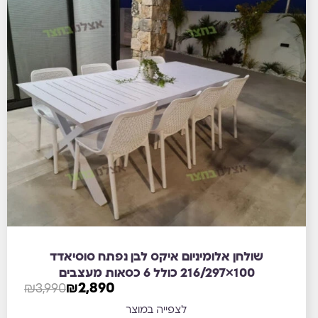
שולחן אלומיניום איקס לבן נפתח סוסיאדד
100×216/297 כולל 6 כסאות מעצבים
₪
3,990
₪
2,890
לצפייה במוצר