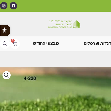
פתח
0
דנדות וערסלים
מבצעי החודש