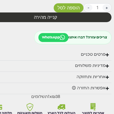
הדשא מיועד לגינות פרטיות וציבוריות, פארקים, גני אירועים, ציד
+
-
הוספה לסל
מרפסות, חצרות גג ועוד.
נתונים יבשים:
קנייה מהירה
גובה הסיבים – 38 מ"מ.
5 שנות אחריות.
עמיד בקרינת UV.
צריכים עזרה? דברו איתנו
WhatsApp
בעל תו תקן ישראלי.
הדשא מתאים לאקלים הישראלי.
צפיפות: 16,800 סיבים למ"ר.
פרטים טכניים
צבע: 3 גווני ירוק.
מרווח בין התפרים: 3/8 אינץ'.
מדיניות משלוחים
אחריות ותחזוקה
אפשרות החזרה 😊
₪38
x
1
תשלומים
אחריות למוצר
הובלות לכל הארץ
תשלום מאובטח
חלוקה ל