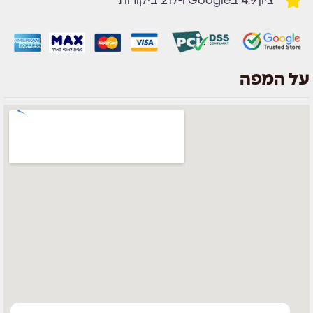
ציון 4.9 בGoogle ו-217 ביקורות
על המפה