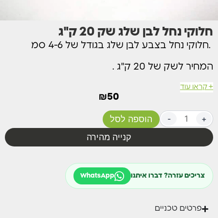
חלוקי נחל לבן שלג שק 20 ק"ג
.חלוקי נחל בצבע לבן שלג בגודל של 4-6 סמ
המחיר לשק של 20 ק"ג .
+ קראו עוד
קיים במלאי לאיסוף עצמי, משלוח בהובלת מנוף
₪
50
בתיאום מול הסניף 089100691
+
-
הוספה לסל
קנייה מהירה
צריכים עזרה? דברו איתנו
WhatsApp
פרטים טכניים