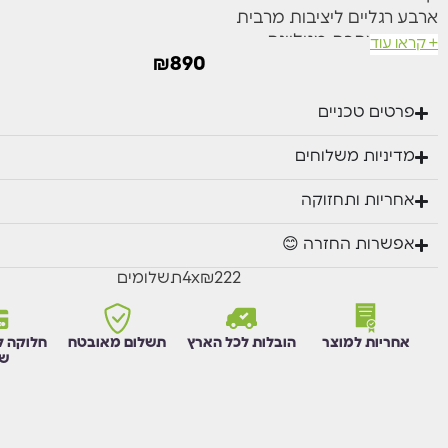
ארבע רגליים ליציבות מרבית
מסגרת מתכת מגולוונת
+ קראו עוד
יריעת קפיצה מבד עמיד
₪
890
מגן קפיצים עשוי PVC
הטרמפולינה מגיעה עם סולם
פרטים טכניים
רשת הגנה מסביב
גובה הרשת 180 ס”מ
מדיניות משלוחים
משקל מקסימלי 150 ק”ג
אחריות ותחזוקה
מוצר זה אזל מהמלאי אך יתכן מאוד וישוב למלאי בקרוב.
אפשרות החזרה 😊
הזן את פרטיך ונודיע לך כשהמוצר יחזור למלאי.
₪222
x
4
תשלומים
השם שלך
מספר הטלפון שלך
אחריות למוצר
הובלות לכל הארץ
תשלום מאובטח
חלוקה ל
שו
אני מסכים/ה לקבל הודעת וואטסאפ כאשר מוצר זה יחזור למלאי.
עדכנו אותי בוואטסאפ