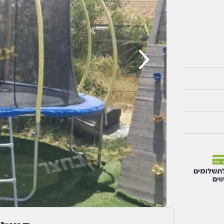
תשלומים
וים