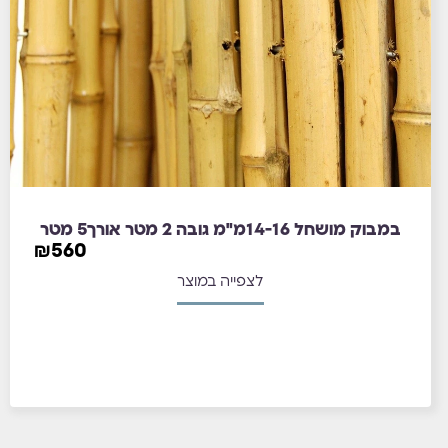
במבוק מושחל 14-16מ"מ גובה 2 מטר אורך5 מטר
₪
560
לצפייה במוצר