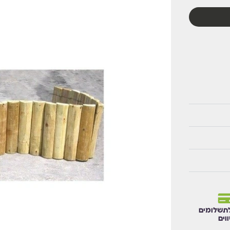
תשלומים
וים