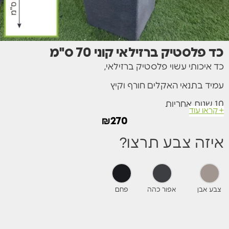
כד פלסטיק ברזילאי קוני 70 ס"מ
כד איכותי עשוי פלסטיק ברזילאי,
עמיד בתנאי האקלים חורף וקיץ
10 שנות אחריות
+ קראו עוד
₪
270
מתאים לשתילה של כל סוגי הצמחים
איזה צבע תרצו?
מגיע בצבע אפור בהיר אפור כהה ושמנת
צבע אבן
אפור כהה
פחם