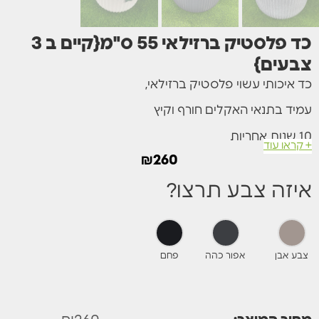
כד פלסטיק ברזילאי 55 ס"מ{קיים ב 3
צבעים}
כד איכותי עשוי פלסטיק ברזילאי,
עמיד בתנאי האקלים חורף וקיץ
10 שנות אחריות
+ קראו עוד
₪
260
מתאים לשתילה של כל סוגי הצמחים
איזה צבע תרצו?
גובה 55*42 ס"מ
מגיע בצבע אפור בהיר אפור כהה ואבן.
צבע אבן
אפור כהה
פחם