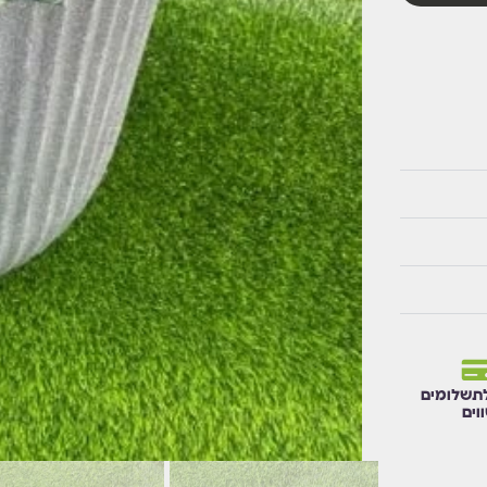
תשלומים
וים