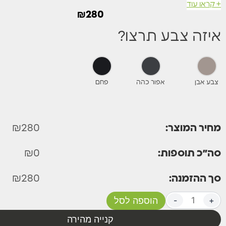
10 שנות אחריות
+ קראו עוד
₪
280
מתאים לשתילה של כל סוגי הצמחים
איזה צבע תרצו?
מגיע בצבע אפור בהיר אפור כהה ואבן.
מידה: 62*33 ס"מ
צבע אבן
אפור כהה
פחם
מחיר המוצר:
280
₪
סה״כ תוספות:
0
₪
סך ההזמנה:
280
₪
+
-
הוספה לסל
קנייה מהירה