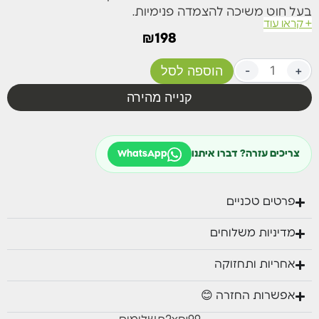
בעל חוט משיכה להצמדה פנימיות.
+ קראו עוד
קל ונוח לשימוש ואחסנה.
₪
198
מידות: אורך: 260ס”מ / גובה 60 ס”מ / רוחב 210 ס”מ.
+
-
הוספה לסל
קנייה מהירה
צריכים עזרה? דברו איתנו
WhatsApp
פרטים טכניים
מדיניות משלוחים
אחריות ותחזוקה
אפשרות החזרה 😊