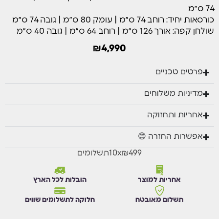
של עץ.
74 ס״מ
שולחן הקפה כולל תא קרח (Ice Box) מובנה במידה
כורסאות יחיד: רוחב 74 ס״מ | עומק 80 ס״מ | גובה 74 ס״מ
53/33/19 ס"מ,
שולחן קפה: אורך 126 ס״מ | רוחב 64 ס״מ | גובה 40 ס״מ
פתרון מושלם לאירוח בגינה או במרפסת, המאפשר לשמור
משקאות קרים בהישג יד.
₪
4,990
כריות המושב והגב עשויות בד Olefin איכותי במשקל 360
גרם,
פרטים טכניים
עמיד לשמש ולתנאי חוץ, עם כריות מושב מפנקות במיוחד
בעובי 19 ס”מ לנוחות ישיבה מקסימלית.
מדיניות משלוחים
הרכב המערכת:
אחריות ותחזוקה
ספה תלת מושבית | שתי כורסאות יחיד | שולחן קפה עם
תא קרח מובנה
אפשרות החזרה 😊
₪499
x
10
תשלומים
מוצר זה אזל מהמלאי אך יתכן מאוד וישוב למלאי
בקרוב.
אחריות למוצר
הובלות לכל הארץ
הזן את פרטיך ונודיע לך כשהמוצר יחזור למלאי.
תשלום מאובטח
חלוקה לתשלומים שווים
השם שלך
מספר הטלפון שלך