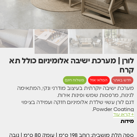
לורן | מערכת ישיבה אלומיניום כולל תא
קרח
חדש באתר
המלאי אזל
משלוח חינם
מערכת ישיבה יוקרתית בעיצוב מודרני ונקי, המתאימה
לגינות, מרפסות שמש ופינות אירוח.
דגם לורן עשוי שלדת אלומיניום חזקה ועמידה בציפוי
Powder Coating.
+ קראו עוד
המערכת משלבת ידיות מעץ טיק טבעי, המוסיפות חמימות
מידות
ומראה יוקרתי, לצד שולחן קפה מאלומיניום בגימור דמוי עץ,
המשלב מראה טבעי עם עמידות גבוהה וללא צורך בתחזוקה
ספה תלת מושבית: רוחב 198 ס״מ | עומק 80 ס״מ | גובה