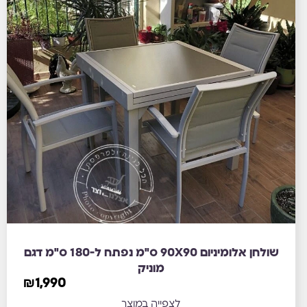
שולחן אלומיניום 90X90 ס"מ נפתח ל-180 ס"מ דגם
מוניק
₪
1,990
לצפייה במוצר