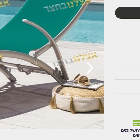
תשלומים
וים