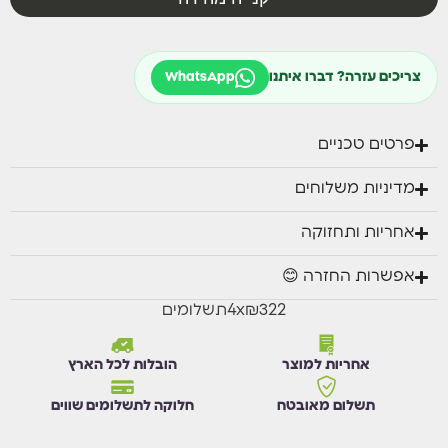
המיטה עשויה שלדת אלומיניום אל חלד, איכותית ומאסיבית
מידות : אורך 213 סמ, רוחב 74
צריכים עזרה? דברו איתנו
WhatsApp
פרטים טכניים
מדיניות משלוחים
אחריות ותחזוקה
אפשרות החזרה 😊
₪322
x
4
תשלומים
אחריות למוצר
הובלות לכל הארץ
תשלום מאובטח
חלוקה לתשלומים שווים