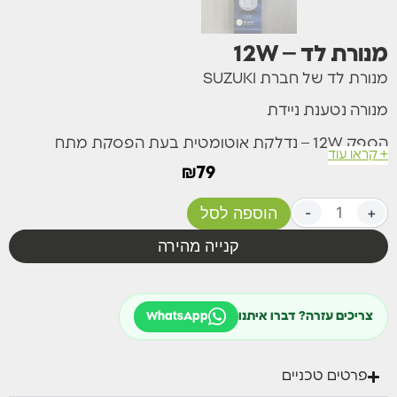
מנורת לד – 12W
מנורת לד של חברת SUZUKI
מנורה נטענת ניידת
הספק 12W – נדלקת אוטומטית בעת הפסקת מתח
+ קראו עוד
₪
79
טעינה על ידי כבל מיקרו USB
מפסק הפעלה שלושה מצבים
+
-
הוספה לסל
קנייה מהירה
צריכים עזרה? דברו איתנו
WhatsApp
פרטים טכניים