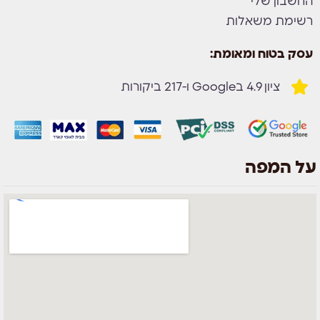
החשבון שלי
רשימת משאלות
עסק בטוח ומאומת:
ציון 4.9 בGoogle ו-217 ביקורות
על המפה
צוות השירות
💬
זמינים עכשיו