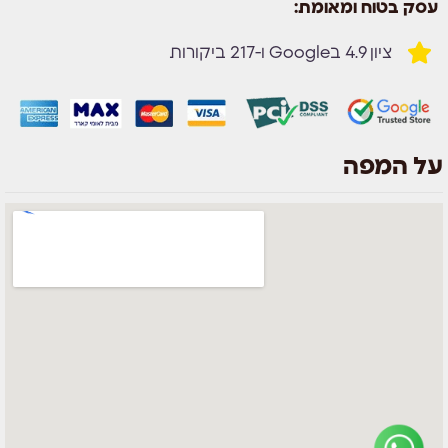
עסק בטוח ומאומת:
ציון 4.9 בGoogle ו-217 ביקורות
על המפה
צוות השירות
💬
נחזור אליך בהקדם