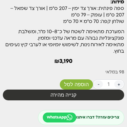
השלדה עמידה בפני תנאי חוץ, אינה מחלידה ומבטיחה
מידות:
שימוש לאורך שנים.
ספה פינתית: אורך צד ימין – 207 ס"מ | אורך צד שמאל –
המושבים כוללים כריות עבות ורכות לישיבה נוחה במיוחד,
207 ס"מ | עומק – 79 ס"מ
עם כיסויים נשלפים ורוכסן לניקוי קל.
שולחן קפה: 70 ס"מ × 70 ס"מ
מידות:
המערכת מתאימה לשטח של כ־8–10 מ"ר, ומשלבת
ספה פינתית: אורך צד ימין – 207 ס"מ | אורך צד שמאל –
פונקציונליות גבוהה עם מראה עדכני ומזמין.
207 ס"מ | עומק – 79 ס"מ
מתאימה לאירוח נינוח, לשימוש יומיומי או לערבי קיץ נעימים
שולחן קפה: 70 ס"מ × 70 ס"מ
בחוץ.
המערכת מתאימה לשטח של כ־8–10 מ"ר, ומשלבת
₪
3,190
פונקציונליות גבוהה עם מראה עדכני ומזמין.
98 במלאי
מתאימה לאירוח נינוח, לשימוש יומיומי או לערבי קיץ נעימים
בחוץ.
+
-
הוספה לסל
קנייה מהירה
צריכים עזרה? דברו איתנו
WhatsApp