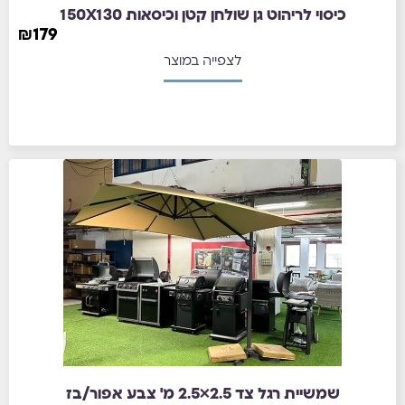
כיסוי לריהוט גן שולחן קטן וכיסאות 150X130
₪
179
לצפייה במוצר
שמשיית רגל צד 2.5×2.5 מ' צבע אפור/בז