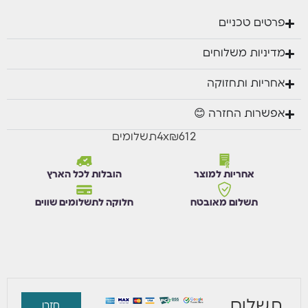
שולחן קפה – אורך 108.5 ס"מ | עומק 59 ס"מ | גובה 40.5
פרטים טכניים
ס"מ
מדיניות משלוחים
אחריות ותחזוקה
אפשרות החזרה 😊
₪612
x
4
תשלומים
אחריות למוצר
הובלות לכל הארץ
תשלום מאובטח
חלוקה לתשלומים שווים
תשלום
חזרו