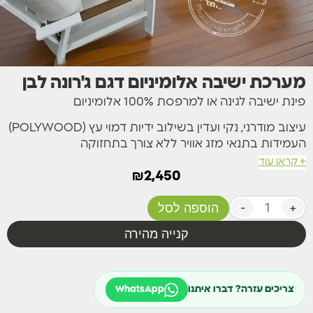
מערכת ישיבה אלומיניום דגם ג'רונה לבן
פינת ישיבה לגינה או למרפסת 100% אלומיניום
עיצוב מודרני, נקי ועדין בשילוב ידיות דמוי עץ (POLYWOOD)
העמידות בתנאי מזג אוויר ללא צורך בתחזוקה
+ קראו עוד
הסט כולל 4 חלקים – ספה דו מושבית, 2 כורסאות יחיד וכן
₪
2,450
שולחן קפה מאלומיניום וחיפוי דמוי עץ.
+
-
הוספה לסל
מערכת הישיבה מגיעה יחד עם כריות גב ומושב מפנקות עם
רוכסן להוצאת הציפה לכביסה.
קנייה מהירה
מידות:
ספה זוגית – אורך 142 ס"מ | עומק 81 ס"מ | גובה 81 ס"מ
צריכים עזרה? דברו איתנו
WhatsApp
כורסה יחיד – אורך 77 ס"מ | עומק 81 ס"מ | גובה 81 ס"מ