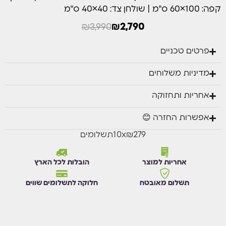
השם שלך
מספר הטלפון שלך
קפה: 100×60 ס"מ | שולחן צד: 40×40 ס"מ
₪
3,990
₪
2,790
פרטים טכניים
אני מסכים/ה לקבל הודעת וואטסאפ כאשר מוצר זה יחזור למלאי.
מדיניות משלוחים
עדכנו אותי בוואטסאפ
אחריות ותחזוקה
אפשרות החזרה 😊
₪279
x
10
תשלומים
אחריות למוצר
הובלות לכל הארץ
תשלום מאובטח
חלוקה לתשלומים שווים