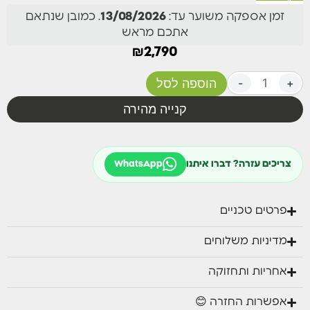
בתנור בשיטת powder coating בשלוש שכבות (כולל
זמן אספקה משוער עד:
13/08/2026
. כמובן שנתאם
שכבת ANTISCRACH)
אתכם מראש
₪
2,790
מידות:
210 ס"מ על 200 ס"מ שהסט מחובר עומק 75
+
-
הוספה לסל
שולחן אלומיניום רוחב 100 ס"מ עומק 60 ס"מ גובה 60
קנייה מהירה
ס"מ
צריכים עזרה? דברו איתנו
WhatsApp
פרטים טכניים
מדיניות משלוחים
אחריות ותחזוקה
אפשרות החזרה 😊