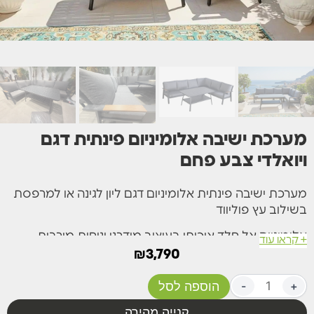
⁦מערכת ישיבה אלומיניום פינתית דגם
ויואלדי צבע פחם⁩
מערכת ישיבה פינתית אלומיניום דגם ליון לגינה או למרפסת
בשילוב עץ פוליווד
אלומיניום אל חלד איכותי בעיצוב מודרני ונוחות מירבית.
+ קראו עוד
₪
3,790
כריות עבות ונוחות, אפשרות להסרה לכביסה עם רוכסן.
+
-
הוספה לסל
מידות:
קנייה מהירה