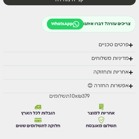
פינתי : 216 ס"מ בצד אחד | 287 ס"מ בצד השני (הצדדים
יכולים להתחלף)
צריכים עזרה? דברו איתנו
WhatsApp
שולחן – 140 סמ על 78.5 ס"מ גובה 68 ס"מ
פרטים טכניים
מדיניות משלוחים
אחריות ותחזוקה
אפשרות החזרה 😊
₪379
x
10
תשלומים
אחריות למוצר
הובלות לכל הארץ
תשלום מאובטח
חלוקה לתשלומים שווים