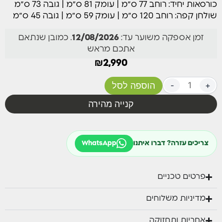
כורסאות יחיד: רוחב 77 ס״מ | עומק 81 ס״מ | גובה 73 ס״מ
שולחן הקפה עשוי
100% אלומיניום
ללא פלטת זכוכית, מה
שולחן קפה: רוחב 120 ס״מ | עומק 59 ס״מ | גובה 45 ס״מ
שמעניק עמידות גבוהה, תחזוקה קלה ובטיחות בשימוש
יומיומי בגינה או במרפסת.
זמן אספקה משוער עד:
12/08/2026
. כמובן שנתאם
אתכם מראש
המערכת מתאימה במיוחד לגינות פרטיות, מרפסות שמש
ופינות אירוח חיצוניות, ומשלבת בין עיצוב מודרני לנוחות
₪
2,990
מקסימלית.
+
-
הוספה לסל
הרכב המערכת:
קנייה מהירה
ספה תלת מושבית, שני כורסאות יחיד ושולחן קפה.
צריכים עזרה? דברו איתנו
WhatsApp
פרטים טכניים
מדיניות משלוחים
אחריות ותחזוקה