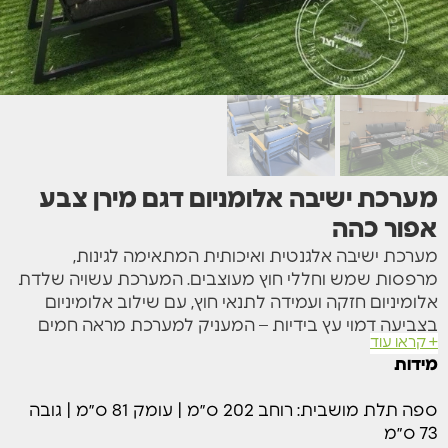
מערכת ישיבה אלומניום דגם מירן צבע
אפור כהה
מערכת ישיבה אלגנטית ואיכותית המתאימה לגינות,
מרפסות שמש וחללי חוץ מעוצבים. המערכת עשויה שלדת
אלומיניום חזקה ועמידה לתנאי חוץ, עם שילוב אלומיניום
בצביעה דמוי עץ בידיות – המעניק למערכת מראה חמים
+ קראו עוד
וטבעי לצד עיצוב מודרני ונקי.
מידות
המערכת כוללת כריות מושב וגב עבות ומפנקות , עשויות
בד פוליאסטר איכותי ונעים למגע, המתאים לשימוש חוץ
ספה תלת מושבית: רוחב 202 ס״מ | עומק 81 ס״מ | גובה
ומספק נוחות ישיבה גבוהה לאורך זמן.
73 ס״מ