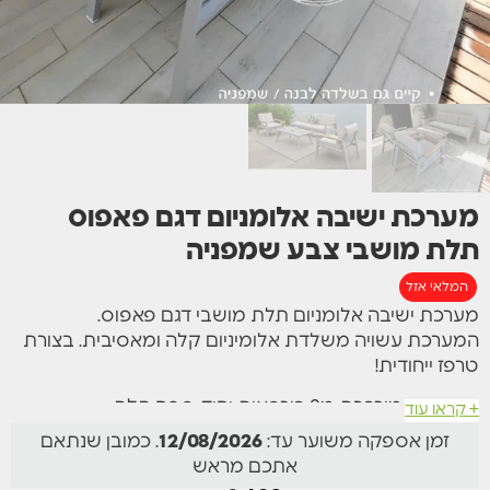
מערכת ישיבה אלומניום דגם פאפוס
תלת מושבי צבע שמפניה
המלאי אזל
מערכת ישיבה אלומניום תלת מושבי דגם פאפוס.
המערכת עשויה משלדת אלומיניום קלה ומאסיבית. בצורת
טרפז ייחודית!
המערכת מורכבת מ2 כורסאות יחיד, ספה תלת
+ קראו עוד
מושבית,שולחן קפה תואם +
זמן אספקה משוער עד:
12/08/2026
. כמובן שנתאם
אתכם מראש
כריות עבות ורכות במיוחד המספקות חוויית ישיבה מפנקת