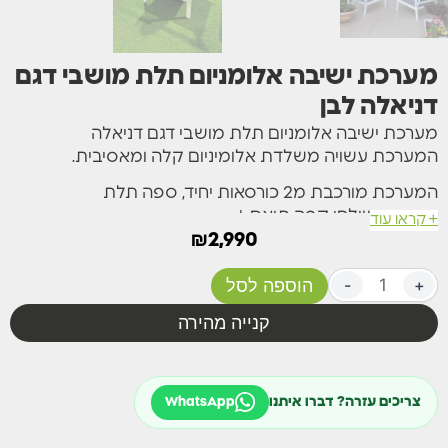
מערכת ישיבה אלומניום תלת מושבי דגם
דניאלה לבן
מערכת ישיבה אלומניום תלת מושבי דגם דניאלה
המערכת עשויה משלדת אלומיניום קלה ומאסיבית.
המערכת מורכבת מ2 כורסאות יחיד, ספה תלת
מושבית,שולחן קפה תואם +
+ קראו עוד
₪
2,990
כריות עבות ורכות במיוחד המספקות חוויית ישיבה מפנקת
ביותר עשויות מבד רך ונעים למגע,
+
-
הוספה לסל
הכריות ניתנות לכיבוס ע”י שליפה באמצעות רוכסן הנמצא
קנייה מהירה
בגב כל כרית.
מידות ומפרט:
זמין בצבע לבן או אפור כהה
צריכים עזרה? דברו איתנו
WhatsApp
ספה תלת מושבית: 195/80 ס”מ.
כורסאות יחיד: 74/80 ס”מ.