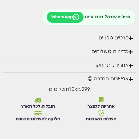
ספה תלת מושבית: 195/80 ס”מ.
כורסאות יחיד: 74/80 ס”מ.
צריכים עזרה? דברו איתנו
WhatsApp
שולחן תואם: 120/59 ס”מ
פרטים טכניים
מדיניות משלוחים
אחריות ותחזוקה
אפשרות החזרה 😊
₪299
x
10
תשלומים
אחריות למוצר
הובלות לכל הארץ
תשלום מאובטח
חלוקה לתשלומים שווים