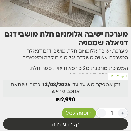
מערכת ישיבה אלומניום תלת מושבי דגם
דניאלה שמפניה
מערכת ישיבה אלומניום תלת מושבי דגם דניאלה
המערכת עשויה משלדת אלומיניום קלה ומאסיבית.
המערכת מורכבת מ2 כורסאות יחיד, ספה תלת
מושבית,שולחן קפה תואם +
+ קראו עוד
זמן אספקה משוער עד:
13/08/2026
. כמובן שנתאם
כריות עבות ורכות במיוחד המספקות חוויית ישיבה מפנקת
אתכם מראש
ביותר עשויות מבד רך ונעים למגע,
₪
2,990
הכריות ניתנות לכיבוס ע”י שליפה באמצעות רוכסן הנמצא
בגב כל כרית.
+
-
הוספה לסל
מידות ומפרט:
קנייה מהירה
זמין בצבע לבן או אפור כהה