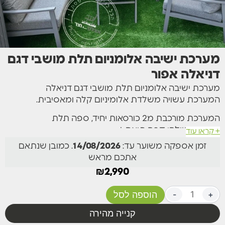
מערכת ישיבה אלומניום תלת מושבי דגם
דניאלה אפור
מערכת ישיבה אלומניום תלת מושבי דגם דניאלה
המערכת עשויה משלדת אלומיניום קלה ומאסיבית.
המערכת מורכבת מ2 כורסאות יחיד, ספה תלת
מושבית,שולחן קפה תואם +
+ קראו עוד
זמן אספקה משוער עד:
14/08/2026
. כמובן שנתאם
כריות עבות ורכות במיוחד המספקות חוויית ישיבה מפנקת
אתכם מראש
ביותר עשויות מבד רך ונעים למגע,
₪
2,990
הכריות ניתנות לכיבוס ע”י שליפה באמצעות רוכסן הנמצא
בגב כל כרית.
+
-
הוספה לסל
מידות ומפרט:
קנייה מהירה
זמין בצבע לבן או אפור כהה