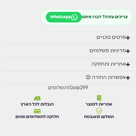
ספה תלת מושבית: 195/80 ס”מ.
כורסאות יחיד: 74/80 ס”מ.
צריכים עזרה? דברו איתנו
WhatsApp
שולחן תואם: 120/59 ס”מ
פרטים טכניים
מדיניות משלוחים
אחריות ותחזוקה
אפשרות החזרה 😊
₪299
x
10
תשלומים
אחריות למוצר
הובלות לכל הארץ
תשלום מאובטח
חלוקה לתשלומים שווים