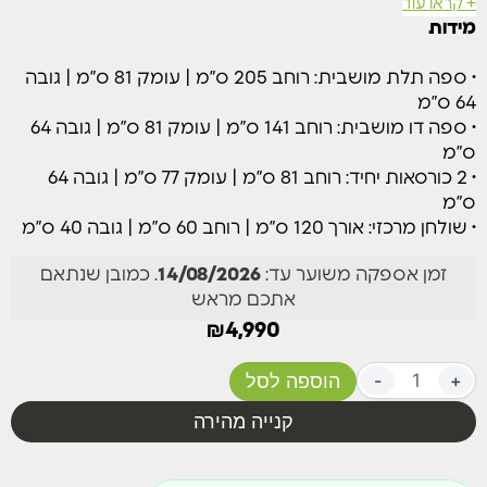
+ קראו עוד
הרכב המוצר:
מידות
ספה תלת מושבית | ספה דו מושבית | 2 כורסאות יחיד |
שולחן מרכזי
• ספה תלת מושבית: רוחב 205 ס”מ | עומק 81 ס”מ | גובה
64 ס”מ
• עיצוב מודרני עם קווים עגולים וזורמים
• ספה דו מושבית: רוחב 141 ס”מ | עומק 81 ס”מ | גובה 64
• שילוב ידיות מעץ טיק – טאץ’ כפרי טבעי
ס”מ
• שלדה מאלומיניום – חזקה, קלה, עמידה לחלודה
• 2 כורסאות יחיד: רוחב 81 ס”מ | עומק 77 ס”מ | גובה 64
• כריות בעובי 12 ס”מ – נוחות גבוהה, בד רחיץ לניקוי קל
ס”מ
• שולחן מרכזי עם עיצוב CNC יוקרתי
• שולחן מרכזי: אורך 120 ס”מ | רוחב 60 ס”מ | גובה 40 ס”מ
מתאים לגינות פרטיות, מרפסות שמש גדולות, פינות ישיבה
זמן אספקה משוער עד:
14/08/2026
. כמובן שנתאם
במוסדות, אזורי קבלת פנים באולמות או מלונות
אתכם מראש
₪
4,990
+
-
הוספה לסל
קנייה מהירה