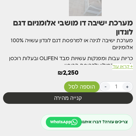
מערכת ישיבה דו מושבי אלומניום דגם
לונדון
מערכת ישיבה לגינה או למרפסת דגם לונדון עשויה 100%
אלומיניום
כריות עבות ומפנקות עשויות מבד OLIFEN ובעלות רוכסן
להוצאת המילוי ולכביסת הכיסוי.
+ קראו עוד
₪
2,250
עובי כרית 10 ס"מ
+
-
הוספה לסל
מבנה אפור כהה וכריות אפור כהה
קנייה מהירה
מידות:
ספה זוגית – רוחב: 129 ס”מ עומק: 79 ס”מ גובה: 70 ס”מ.
כורסאות יחיד – רוחב: 68 ס”מ עומק: 79 ס”מ גובה 70
צריכים עזרה? דברו איתנו
WhatsApp
ס”מ.