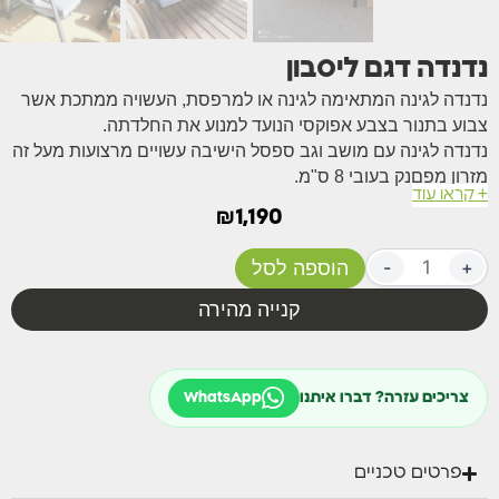
נדנדה דגם ליסבון
נדנדה לגינה המתאימה לגינה או למרפסת, העשויה ממתכת אשר
צבוע בתנור בצבע אפוקסי הנועד למנוע את החלדתה.
נדנדה לגינה עם מושב וגב ספסל הישיבה עשויים מרצועות מעל זה
מזרון מפםנק בעובי 8 ס"מ.
+ קראו עוד
הנדנדה מגיעה עם גגון הצללה אותו ניתן לכוון כתלות בזווית השמש
₪
1,190
על מנת להעניק הגנה בכל שעות היום.
נדנדה לגינה מגיעה בצבע: מסגרת צבע אפור כהה עם כריות
+
-
הוספה לסל
בצבע בג או אפור בהיר.
מידות
קנייה מהירה
גובה: 183 ס"מ.
רוחב: 175 ס"מ.
עומק: 120 ס"מ
צריכים עזרה? דברו איתנו
WhatsApp
פרטים טכניים