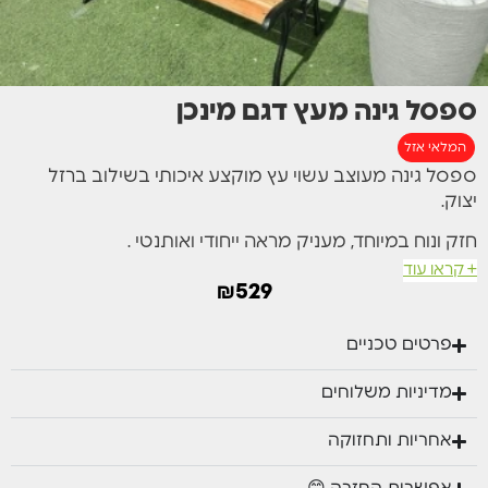
ספסל גינה מעץ דגם מינכן
המלאי אזל
ספסל גינה מעוצב עשוי עץ מוקצע איכותי בשילוב ברזל
יצוק.
חזק ונוח במיוחד, מעניק מראה ייחודי ואותנטי .
+ קראו עוד
מידות:
₪
529
רוחב- 126 סמ | עומק 58 ס"מ | גובה כללי 78 ס"מ
פרטים טכניים
מוצר זה אזל מהמלאי אך יתכן מאוד וישוב למלאי
מדיניות משלוחים
בקרוב.
הזן את פרטיך ונודיע לך כשהמוצר יחזור למלאי.
אחריות ותחזוקה
השם שלך
מספר הטלפון שלך