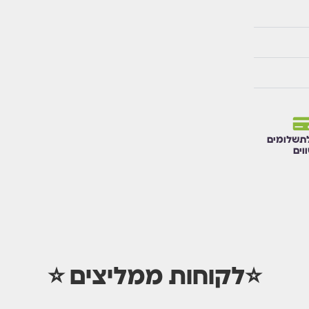
תשלומים
וים
⭐לקוחות ממליצים ⭐