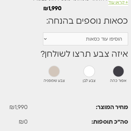
+ קראו עוד
₪
1,990
(מידה המאפשרת להשיב בין 6-8 אנשים).
כסאות נוספים בהנחה:
בעל מנגנון הפתיחה פשוט ביותר ונוח מאוד לשימוש.
הסט כולל שולחן 100% אלומיניום ו-4 כיסאות אלומיניו
טקסליין כפול מרופד
איזה צבע תרצו לשולחן?
אפור כהה
צבע לבן
צבע שמפניה
מחיר המוצר:
1,990
₪
סה״כ תוספות:
0
₪