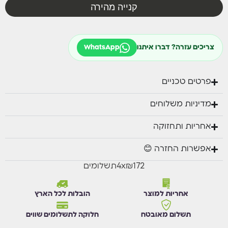
קנייה מהירה
כולל 3 חלקים
צריכים עזרה? דברו איתנו
WhatsApp
צבע בג בלבד.
פרטים טכניים
מידות:
מדיניות משלוחים
כורסא: רוחב 69.5 ס"מ, עומק 70 ס"מ, גובה 77 ס"מ.
אחריות ותחזוקה
שולחן: 43X44 ס"מ, גובה 40.5 ס"מ.
אפשרות החזרה 😊
₪172
x
4
תשלומים
אחריות למוצר
הובלות לכל הארץ
תשלום מאובטח
חלוקה לתשלומים שווים