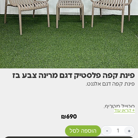
פינת קפה פלסטיק דגם מרינה צבע בז
פינת קפה דגם אלגנט.
סטייל מטריף.
+ קראו עוד
₪
690
נוח במיוחד.
+
-
הוספה לסל