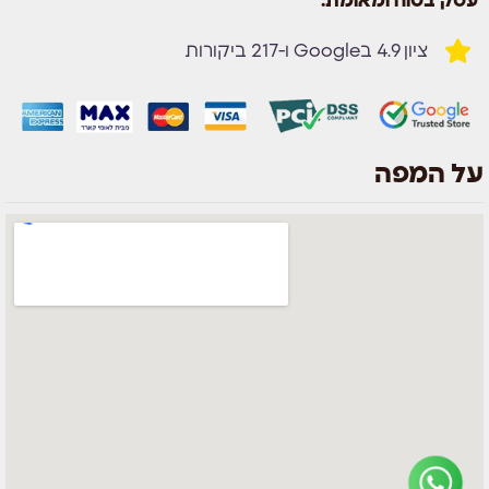
עסק בטוח ומאומת:
ציון 4.9 בGoogle ו-217 ביקורות
על המפה
צוות השירות
💬
נחזור אליך בהקדם