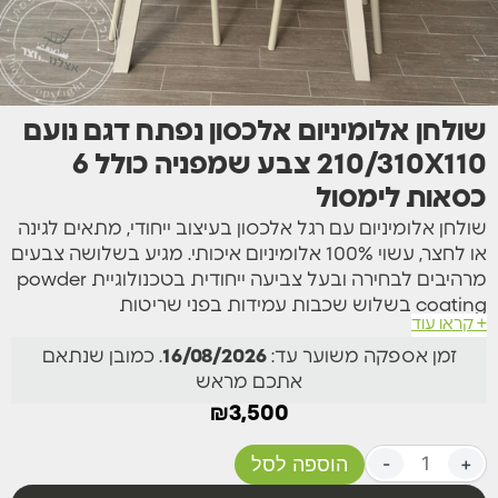
שולחן אלומיניום אלכסון נפתח דגם נועם
210/310X110 צבע שמפניה כולל 6
כסאות לימסול
שולחן אלומיניום עם רגל אלכסון בעיצוב ייחודי, מתאים לגינה
או לחצר, עשוי 100% אלומיניום איכותי. מגיע בשלושה צבעים
מרהיבים לבחירה ובעל צביעה ייחודית בטכנולוגיית powder
coating בשלוש שכבות עמידות בפני שריטות
+ קראו עוד
(ANTISCRATCH). לשולחן עמידות גבוהה, עם פלטה עליונה
זמן אספקה משוער עד:
16/08/2026
. כמובן שנתאם
במראה טבעי ומבנה יציב וחזק. הפתיחה המרכזית (פתיחת
אתכם מראש
ספר) מאפשרת התאמה מושלמת לצרכים מגוונים, עם
אפשרות למצב סגור באורך 210 ס”מ ונפתח עד 310 ס”מ,
₪
3,500
ורוחב של 110 ס”מ.
תכונות עיקריות:
+
-
הוספה לסל
•חומר: אלומיניום 100% עמיד למזג האוויר.