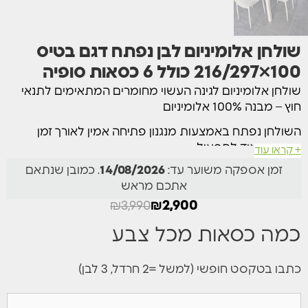
⁦שולחן אלומיניום לבן נפתח דגם בטיס
100×216/297 כולל 6 כסאות סופיה
שולחן אלומיניום לגינה העשוי מחומרים המתאימים לתנאי
חוץ – מבנה 100% אלומיניום
השולחן נפתח באמצעות מנגנון פתיחה אמין לאורך זמן
ופשוט מאוד לתפעול
+ קראו עוד
זמן אספקה משוער עד:
14/08/2026
. כמובן שנתאם
במצב סגור, ניתן להושיב סביבו 8 סועדים ולאחר פתיחתו ניתן
אתכם מראש
להושיב 14 סועדים (ואף יותר תוך שימוש בכסאות ללא ידיות)
₪
3,990
₪
2,900
צבעים זמינים במלאי – שמפניה אפור ולבן
כמה כסאות מכל צבע
מגיע עם 6 כסאות פלסטיק מעוצבים ואיכותיים במיוחד
בצבעים
שחור/לבן/מוקה/חרדל/אבוקדו
כתבו בטקסט חופשי (למשל =2 חרדל, 3 לבן)
מידות: 216/297 ס”מ ברוחב 100 ס”מ.