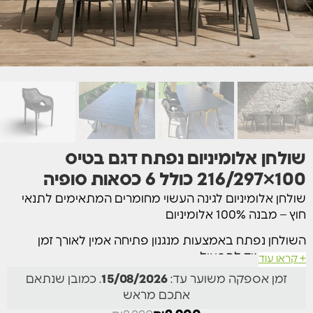
100×216/297 כולל 6 כסאות סופיה⁩
שולחן אלומיניום לגינה העשוי מחומרים המתאימים לתנאי
חוץ – מבנה 100% אלומיניום
השולחן נפתח באמצעות מנגנון פתיחה אמין לאורך זמן
ופשוט מאוד לתפעול
+ קראו עוד
זמן אספקה משוער עד:
15/08/2026
. כמובן שנתאם
במצב סגור, ניתן להושיב סביבו 8 סועדים ולאחר פתיחתו ניתן
אתכם מראש
להושיב 14 סועדים (ואף יותר תוך שימוש בכסאות ללא ידיות)