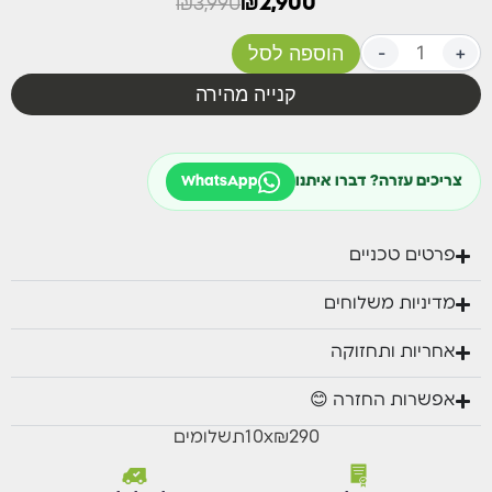
₪
3,990
₪
2,900
צבעים זמינים במלאי – שמפניה אפור ולבן
+
-
הוספה לסל
מגיע עם 6 כסאות פלסטיק מעוצבים ואיכותיים
קנייה מהירה
מידות: 216/297 ס”מ ברוחב 100 ס”מ.
צריכים עזרה? דברו איתנו
WhatsApp
פרטים טכניים
מדיניות משלוחים
אחריות ותחזוקה
אפשרות החזרה 😊
₪290
x
10
תשלומים