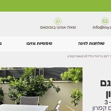
info@ioy.c
שאלו אותנו בווטסאפ
שולחנות לגינה
שמשיות וגזיבו
נ
טר דגם
שולחן אלומיניום ענק לגינה! נפתח ל4 מטר ב- 3
 קמרון