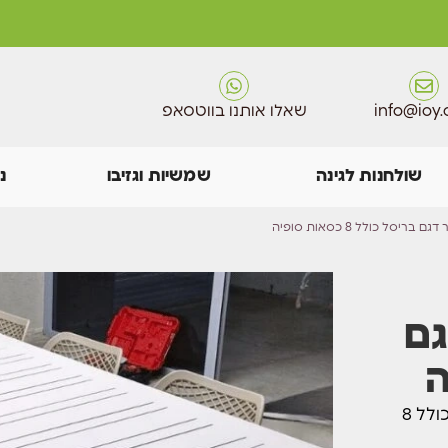
info@ioy.c
שאלו אותנו בווטסאפ
שולחנות לגינה
שמשיות וגזיבו
נ
טר דגם
שולחן אלומיניום ענק לגינה! נפתח ל4 מטר ב- 3 מצבי פתיחה כולל 8