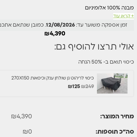
מבנה 100% אלומיניום
+ קראו עוד
השולחן נפתח באמצעות מנגנון פתיחה אמין לאורך זמן ופשוט 
זמן אספקה משוער עד:
12/08/2026
. כמובן שנתאם אתכ
לתפעול
₪
4,390
רגלי השולחן מחוזקות במוט הברגה מהחוזק לשלדת השולחן, 
שמקנה יציבות ועמידות גבוהה.
אולי תרצו להוסיף גם:
לשולחן 2 מנגנוני פתיחה איכותיים
עם שנתיים אחריות.
כיסוי תואם ב- 50% הנחה
מידות:
מצב סגור : | אורך – 266 ס"מ | רוחב – 110 ס"מ | גובה – 75 ס"מ |
כיסוי לריהוט גן שולחן ענק וכיסאות 270X150
₪
125
₪
249
מצב
פתיחה אחת
: | אורך – 331 ס"מ | רוחב – 110 ס"מ | גובה – 75 ס"מ |
מצב
שתי פתיחות
: | אורך – 396 ס"מ | רוחב – 110 ס"מ | גובה – 75 ס"מ |
מחיר המוצר:
4,390
₪
סה״כ תוספות:
0
₪